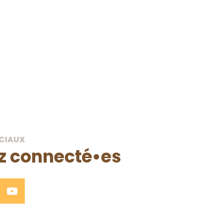
CIAUX
z connecté•es