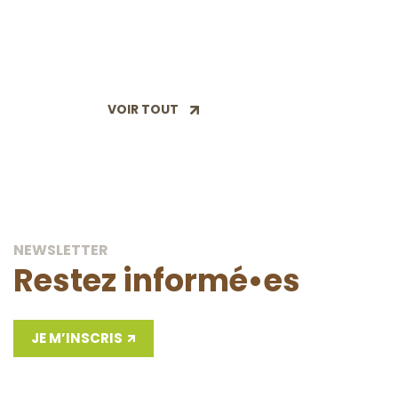
LA LOUVIÈRE SEPTIÈME DIVISION TRIVIÈRES
23 JUIN
VOIR TOUT
NEWSLETTER
Restez informé•es
JE M’INSCRIS