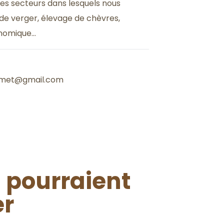
les secteurs dans lesquels nous
n de verger, élevage de chèvres,
onomique…
esmet@gmail.com
 pourraient
er