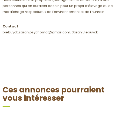
IMPLIQUER VOTRE
NOTRE HISTOIRE
PROPRIÉTAIRES PRIVÉS
personnes qui en auraient besoin pour un projet d’élevage ou de
ENTREPRISE
maraîchage respectueux de l’environnement et de l’humain.
NOS PARTENAIRES
TERRE-EN-VUE DANS VOTRE
Contact
TESTAMENT
biebuyck.sarah.psychomot@gmail.com. Sarah Biebuyck
NOTRE ÉQUIPE
Ces annonces pourraient
vous intéresser