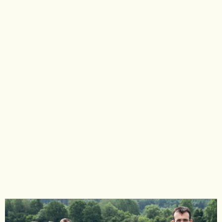
La Rustique de
Gaume
21 700 €
12%
Sur 183 500 €
COLLECTE EN COURS
Chez Cocotte & Cow –
La Ferme de
Neubempt
31 600 €
32%
Sur 99 000 €