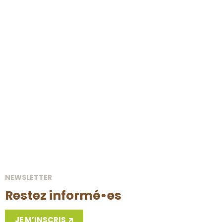
Suis-je remboursé·e si une levée de
fonds ou un projet soutenu n’aboutit
pas ?
Comment Terre-en-vue sélectionne-t-
elle les projets agricoles qu’elle soutient
?
Vous souhaitez en savoir plus ?
Consultez notre
FAQ
ou
contactez-nous
!
NEWSLETTER
Restez informé•es
JE M’INSCRIS