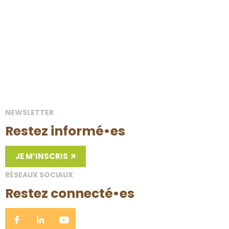
ANIMATION
Atelier plantes bio-indicatrices
Fontin
06 Septembre 26
LES BERGERS DE LA HAZE
NEWSLETTER
Restez informé•es
JE M’INSCRIS
RÉSEAUX SOCIAUX
Restez connecté•es