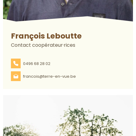
François Leboutte
Contact coopérateur·rices
0496 68 28 02
francois@terre-en-vue.be