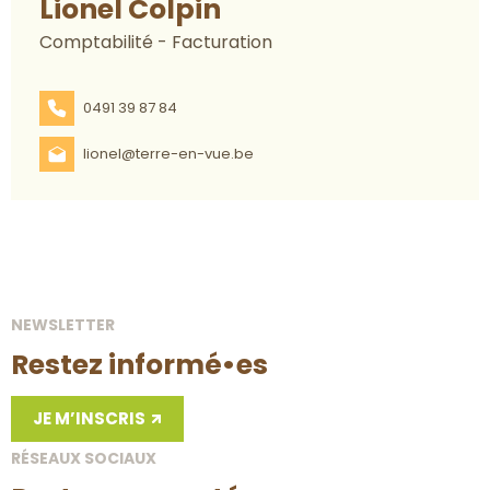
Lionel Colpin
Comptabilité - Facturation
0491 39 87 84
lionel@terre-en-vue.be
NEWSLETTER
Restez informé•es
JE M’INSCRIS
RÉSEAUX SOCIAUX