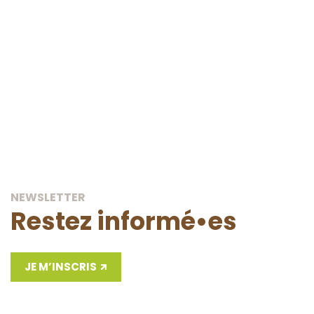
de faire évoluer le système foncier et de facilite
pour des projets agroécologiques.
NOS REVENDICATIONS
NEWSLETTER
Restez informé•es
JE M’INSCRIS