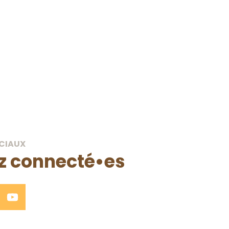
 terres nourricières, développée en étroite
sa base sociale, agricole et citoyenne.
CIAUX
z connecté•es