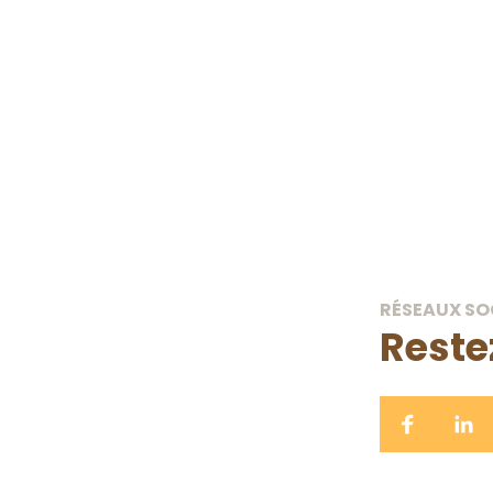
r l’accès à la terre
à la protection des
collaboration avec 
ETRE CONSEILLÉ·E
RÉSEAUX SO
Reste