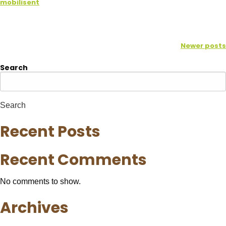
mobilisent
IMPLIQUER VOTRE
NOTRE HISTOIRE
PROPRIÉTAIRES PRIVÉS
ENTREPRISE
NOS PARTENAIRES
Posts
TERRE-EN-VUE DANS VOTRE
Newer posts
TESTAMENT
navigation
NOTRE ÉQUIPE
Search
Search
Recent Posts
Recent Comments
No comments to show.
Archives