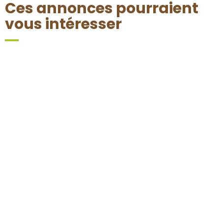
Ces annonces pourraient
vous intéresser
DURBUY
20 AVRIL 26
MEIX DEVANT VIRTON 6769
23 JANVIER 26
OTTIGNIES
23 JANVIER 26