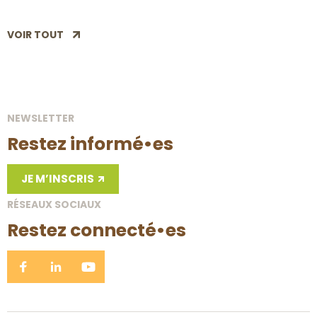
VOIR TOUT
BERTOGNE
23 JANVIER 26
NEWSLETTER
Restez informé•es
JE M’INSCRIS
RÉSEAUX SOCIAUX
Restez connecté•es