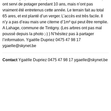
IMPLIQUER VOTRE
ont servi de potager pendant 10 ans, mais n’ont pas
NOTRE HISTOIRE
PROPRIÉTAIRES PRIVÉS
ENTREPRISE
vraiment été entretenus cette année. Le terrain fait au total
65 ares, et est planté d’un verger. L’accès est très facile. Il
NOS PARTENAIRES
TERRE-EN-VUE DANS VOTRE
n’y a pas d’eau mais une citerne d’1m³ qui peut être remplie.
TESTAMENT
A Lahage, commune de Tintigny. (Les arbres ont pas mal
NOTRE ÉQUIPE
poussé depuis la photo ;-) ) N’hésitez pas à partager
l’information. Ygaëlle Dupriez 0475 47 98 17
ygaelle@skynet.be
Contact
Ygaëlle Dupriez 0475 47 98 17 ygaelle@skynet.be