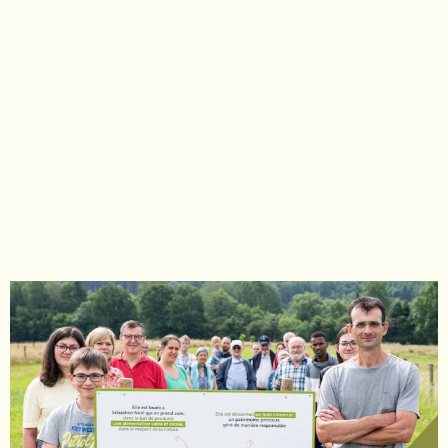
COLLECTE EN COURS
Chez Cocotte & Cow –
La Ferme de
Neubempt
31 600 €
32%
Sur 99 000 €